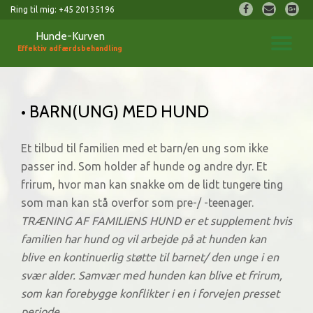
fa-
fa-
fa-
Ring til mig:
+45 20135196
facebook
envelope
googl
Hunde-Kurven
Videre
plus-
FL
til
Effektiv adfærdsbehandling
square
indhold
NA
• BARN(UNG) MED HUND
Et tilbud til familien med et barn/en ung som ikke
passer ind. Som holder af hunde og andre dyr. Et
frirum, hvor man kan snakke om de lidt tungere ting
som man kan stå overfor som pre-/ -teenager.
TRÆNING AF FAMILIENS HUND er et supplement hvis
familien har hund og vil arbejde på at hunden kan
blive en kontinuerlig støtte til barnet/ den unge i en
svær alder. Samvær med hunden kan blive et frirum,
som kan forebygge konflikter i en i forvejen presset
periode.