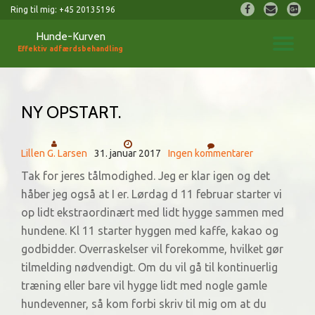
fa-
fa-
fa-
Ring til mig:
+45 20135196
facebook
envelope
googl
Hunde-Kurven
Videre
plus-
FL
til
Effektiv adfærdsbehandling
square
indhold
NA
NY OPSTART.
Lillen G. Larsen
31. januar 2017
Ingen kommentarer
Tak for jeres tålmodighed. Jeg er klar igen og det
håber jeg også at I er. Lørdag d 11 februar starter vi
op lidt ekstraordinært med lidt hygge sammen med
hundene. Kl 11 starter hyggen med kaffe, kakao og
godbidder. Overraskelser vil forekomme, hvilket gør
tilmelding nødvendigt. Om du vil gå til kontinuerlig
træning eller bare vil hygge lidt med nogle gamle
hundevenner, så kom forbi skriv til mig om at du