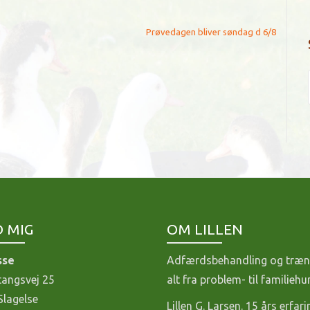
Prøvedagen bliver søndag d 6/8
D MIG
OM LILLEN
sse
Adfærdsbehandling og træn
tangsvej 25
alt fra problem- til familieh
Slagelse
Lillen G. Larsen. 15 års erfari