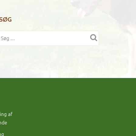
SØG
ing af
unde
ng