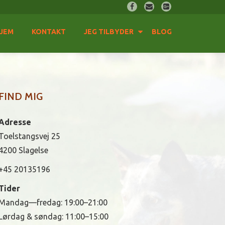
fa-
fa-
fa-
facebook
envelope
google-
JEM
KONTAKT
JEG TILBYDER
BLOG
plus-
square
FIND MIG
Adresse
Toelstangsvej 25
4200 Slagelse
+45 20135196
Tider
Mandag—fredag: 19:00–21:00
Lørdag & søndag: 11:00–15:00