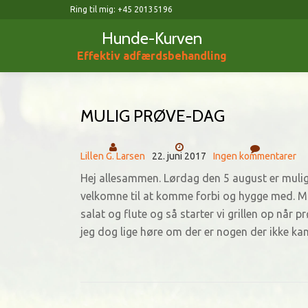
Ring til mig:
+45 20135196
Hunde-Kurven
Videre
Effektiv adfærdsbehandling
til
indhold
MULIG PRØVE-DAG
Lillen G. Larsen
22. juni 2017
Ingen kommentarer
Hej allesammen. Lørdag den 5 august er mulig p
velkomne til at komme forbi og hygge med. Ma
salat og flute og så starter vi grillen op når
jeg dog lige høre om der er nogen der ikke kan