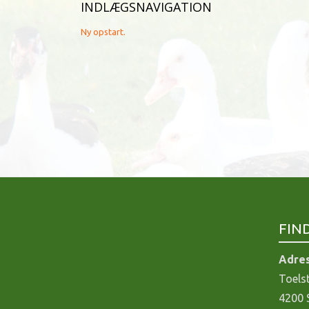
INDLÆGSNAVIGATION
Ny opstart.
FIN
Adre
Toels
4200 